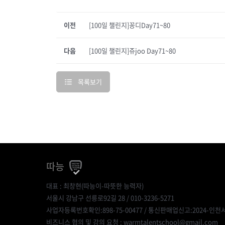
이전
[100일 챌린지]꽁디Day71~80
다음
[100일 챌린지]쥬joo Day71~80
목록보기
따능
대표 : 최창현(따능이-따뜻한 능력자)
서울시 강남구 선릉로92길 28 / 010-3236-5271
사업자등록번호확인:898-75-00477
/ 통신판매업신고:2024-인천서
비즈니스 협의 및 강의 요청 : warmtalentschool@gmail.com