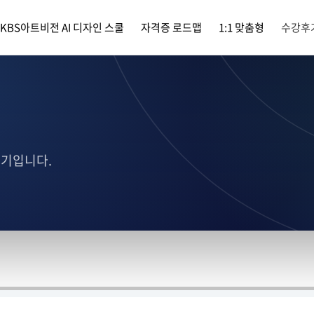
KBS아트비전 AI 디자인 스쿨
자격증 로드맵
1:1 맞춤형
수강후
후기입니다.