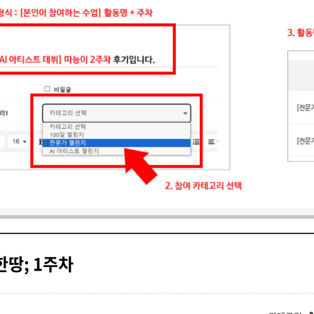
한땅; 1주차