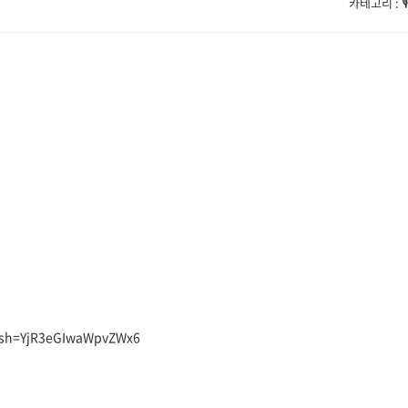
카테고리 : 
igsh=YjR3eGIwaWpvZWx6