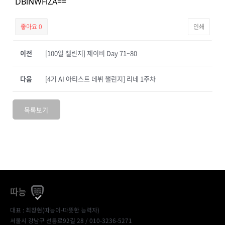
DBiNWFlZA==
좋아요
0
인쇄
이전
[100일 챌린지] 제이비 Day 71~80
다음
[4기 AI 아티스트 데뷔 챌린지] 리네 1주차
목록보기
따능
대표 : 최창현(따능이-따뜻한 능력자)
서울시 강남구 선릉로92길 28 / 010-3236-5271