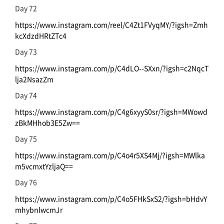
Day 72
https://www.instagram.com/reel/C4Zt1FVyqMY/?igsh=Zmh
kcXdzdHRtZTc4
Day 73
https://www.instagram.com/p/C4dLO--SXxn/?igsh=c2NqcT
lja2NsazZm
Day 74
https://www.instagram.com/p/C4g6xyyS0sr/?igsh=MWowd
zBkMHhob3E5Zw==
Day 75
https://www.instagram.com/p/C4o4r5XS4Mj/?igsh=MWlka
m5vcmxtYzljaQ==
Day 76
https://www.instagram.com/p/C4o5FHkSxS2/?igsh=bHdvY
mhybnlwcmJr