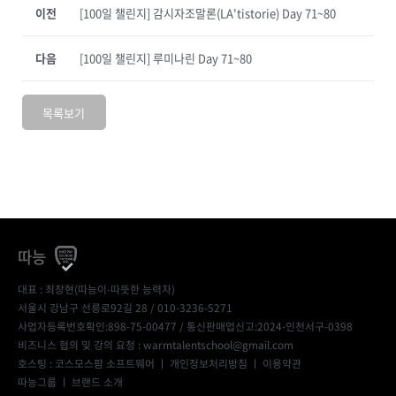
이전
[100일 챌린지] 감시자조말론(LA'tistorie) Day 71~80
다음
[100일 챌린지] 루미나린 Day 71~80
목록보기
따능
대표 : 최창현(따능이-따뜻한 능력자)
서울시 강남구 선릉로92길 28 / 010-3236-5271
사업자등록번호확인:898-75-00477
/ 통신판매업신고:2024-인천서구-0398
비즈니스 협의 및 강의 요청 : warmtalentschool@gmail.com
호스팅 : 코스모스팜 소프트웨어 ㅣ
개인정보처리방침
ㅣ
이용약관
따능그룹
ㅣ
브랜드 소개