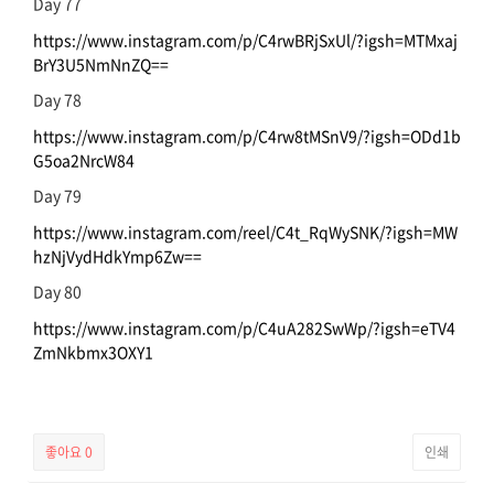
Day 77
https://www.instagram.com/p/C4rwBRjSxUl/?igsh=MTMxaj
BrY3U5NmNnZQ==
Day 78
https://www.instagram.com/p/C4rw8tMSnV9/?igsh=ODd1b
G5oa2NrcW84
Day 79
https://www.instagram.com/reel/C4t_RqWySNK/?igsh=MW
hzNjVydHdkYmp6Zw==
Day 80
https://www.instagram.com/p/C4uA282SwWp/?igsh=eTV4
ZmNkbmx3OXY1
좋아요
0
인쇄