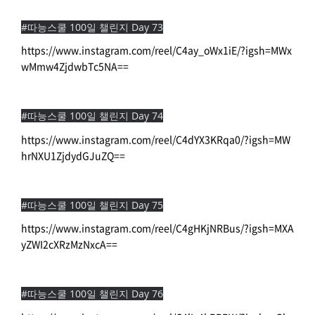
#따능스쿨 100일 챌린지 Day 73
https://www.instagram.com/reel/C4ay_oWx1iE/?igsh=MWx
wMmw4ZjdwbTc5NA==
#따능스쿨 100일 챌린지 Day 74
https://www.instagram.com/reel/C4dYX3KRqa0/?igsh=MW
hrNXU1ZjdydGJuZQ==
#따능스쿨 100일 챌린지 Day 75
https://www.instagram.com/reel/C4gHKjNRBus/?igsh=MXA
yZWI2cXRzMzNxcA==
#따능스쿨 100일 챌린지 Day 76