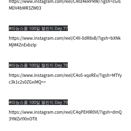
https://www.instagram.com/reel/C4lIz4kRPRW/?igsh=cGls
MDV4bWR3ZW03
#따능스쿨 100일 챌린지 Day 77
https://www.instagram.com/reel/C4lI-0dR8xB/?igsh=bXNk
MjM4ZnExbzlp
#따능스쿨 100일 챌린지 Day 78
https://www.instagram.com/reel/C4o5-xqxREv/?igsh=MTYy
c3k1c2s0ZGxiMQ==
#따능스쿨 100일 챌린지 Day 79
https://www.instagram.com/reel/C4qPEHlR0Vl/?igsh=dmQ
3YWZxYXlnOTlt