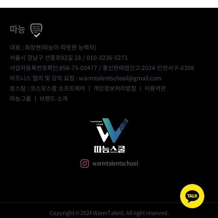
따능
대표 : 최창현(따능이-따뜻한 능력자)
서울시 강남구 선릉로92길 28 / 010-3236-5271
사업자등록번호확인:898-75-00477
/ 통신판매업신고:2024-인천서구-0398
비즈니스 협의 및 강의 요청 : warmtalentschool@gmail.com
호스팅 : 코스모스팜 소프트웨어 ㅣ
개인정보처리방침
ㅣ
이용약관
따능그룹
ㅣ
브랜드 소개
warmtalentschool
Copyright © 2024 WarmTalent. All right reserved.