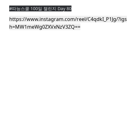
#따능스쿨 100일 챌린지 Day 80
https://www.instagram.com/reel/C4qdkI_P1Jg/?igs
h=MW1meWg0ZXVxNzV3ZQ==