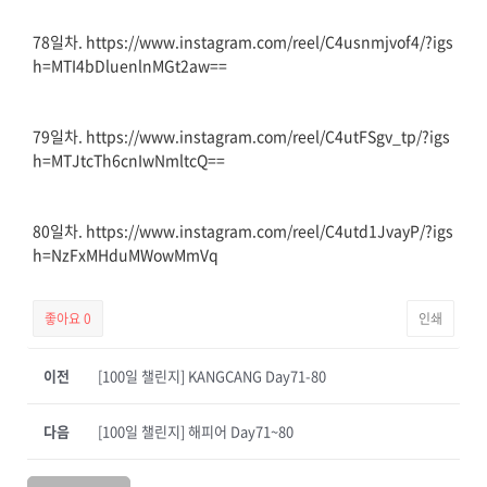
78일차. https://www.instagram.com/reel/C4usnmjvof4/?igs
h=MTI4bDluenlnMGt2aw==
79일차. https://www.instagram.com/reel/C4utFSgv_tp/?igs
h=MTJtcTh6cnIwNmltcQ==
80일차. https://www.instagram.com/reel/C4utd1JvayP/?igs
h=NzFxMHduMWowMmVq
좋아요
0
인쇄
이전
[100일 챌린지] KANGCANG Day71-80
다음
[100일 챌린지] 해피어 Day71~80