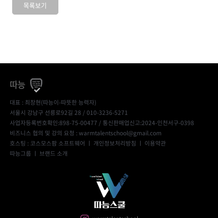
목록보기
따능
대표 : 최창현(따능이-따뜻한 능력자)
서울시 강남구 선릉로92길 28 / 010-3236-5271
사업자등록번호확인:898-75-00477
/ 통신판매업신고:2024-인천서구-0398
비즈니스 협의 및 강의 요청 : warmtalentschool@gmail.com
호스팅 : 코스모스팜 소프트웨어 ㅣ
개인정보처리방침
ㅣ
이용약관
따능그룹
ㅣ
브랜드 소개