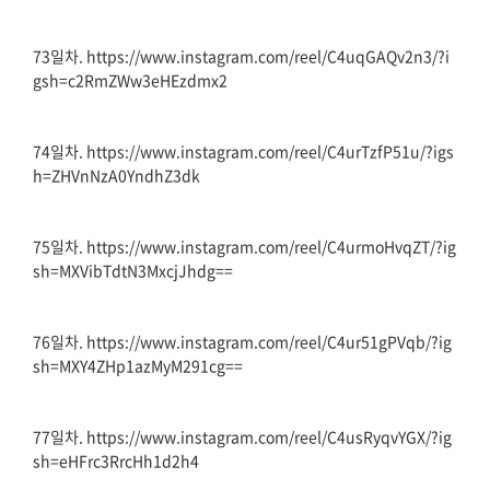
73일차. https://www.instagram.com/reel/C4uqGAQv2n3/?i
gsh=c2RmZWw3eHEzdmx2
74일차. https://www.instagram.com/reel/C4urTzfP51u/?igs
h=ZHVnNzA0YndhZ3dk
75일차. https://www.instagram.com/reel/C4urmoHvqZT/?ig
sh=MXVibTdtN3MxcjJhdg==
76일차. https://www.instagram.com/reel/C4ur51gPVqb/?ig
sh=MXY4ZHp1azMyM291cg==
77일차. https://www.instagram.com/reel/C4usRyqvYGX/?ig
sh=eHFrc3RrcHh1d2h4