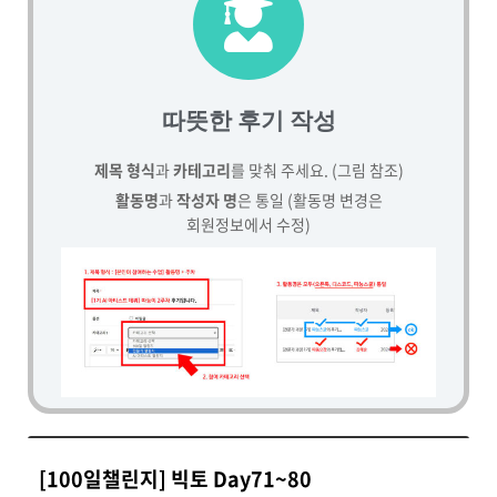
따뜻한 후기 작성
제목 형식
과
카테고리
를 맞춰 주세요. (그림 참조)
활동명
과
작성자 명
은 통일 (활동명 변경은
회원정보에서 수정)
[100일챌린지] 빅토 Day71~80