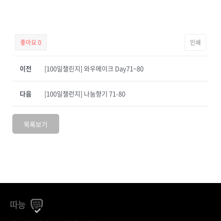
좋아요
0
인쇄
이전
[100일챌린지] 와우메이크 Day71~80
다음
[100일챌런지] 나눔향기 71-80
목록보기
따능