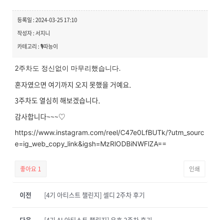
등록일 : 2024-03-25 17:10
작성자 : 서지니
카테고리 : 🎙️따능이
2주차도 정신없이 마무리했습니다.
혼자였으면 여기까지 오지 못했을 거예요.
3주차도 열심히 해보겠습니다.
감사합니다~~~♡
https://www.instagram.com/reel/C47e0LfBUTk/?utm_sourc
e=ig_web_copy_link&igsh=MzRlODBiNWFlZA==
좋아요
1
인쇄
이전
[4기 아티스트 챌린지] 셀디 2주차 후기
다음
[4기 AI 아티스트 챌린지] 유호 2주차 후기