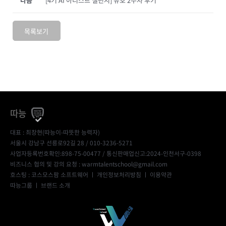
목록보기
따능
대표 : 최창현(따능이-따뜻한 능력자)
서울시 강남구 선릉로92길 28 / 010-3236-5271
사업자등록번호확인:898-75-00477
/ 통신판매업신고:2024-인천서구-0398
비즈니스 협의 및 강의 요청 : warmtalentschool@gmail.com
호스팅 : 코스모스팜 소프트웨어 ㅣ
개인정보처리방침
ㅣ
이용약관
따능그룹
ㅣ
브랜드 소개