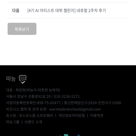
다음
[4기 AI 아티스트 데뷔 챌린지] 네츄럴 2주차 후기
목록보기
따능
대표 : 최창현(따능이-따뜻한 능력자)
서울시 강남구 선릉로92길 28 / 010-3236-5271
사업자등록번호확인:898-75-00477
/ 통신판매업신고:2024-인천서구-0398
비즈니스 협의 및 강의 요청 : warmtalentschool@gmail.com
호스팅 : 코스모스팜 소프트웨어 ㅣ
개인정보처리방침
ㅣ
이용약관
따능그룹
ㅣ
브랜드 소개