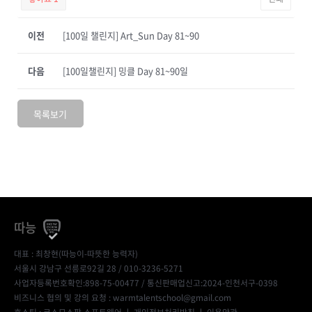
이전
[100일 챌린지] Art_Sun Day 81~90
다음
[100일챌린지] 밍클 Day 81~90일
목록보기
따능
대표 : 최창현(따능이-따뜻한 능력자)
서울시 강남구 선릉로92길 28 / 010-3236-5271
사업자등록번호확인:898-75-00477
/ 통신판매업신고:2024-인천서구-0398
비즈니스 협의 및 강의 요청 : warmtalentschool@gmail.com
호스팅 : 코스모스팜 소프트웨어 ㅣ
개인정보처리방침
ㅣ
이용약관