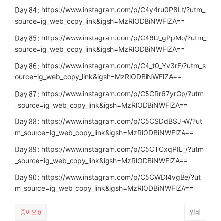
Day 84 :
https://www.instagram.com/p/C4y4ru0P8Lt/?utm_
source=ig_web_copy_link&igsh=MzRlODBiNWFlZA==
Day 85 :
https://www.instagram.com/p/C46lJ_gPpMo/?utm_
source=ig_web_copy_link&igsh=MzRlODBiNWFlZA==
Day 86 :
https://www.instagram.com/p/C4_t0_Yv3rF/?utm_s
ource=ig_web_copy_link&igsh=MzRlODBiNWFlZA==
Day 87 :
https://www.instagram.com/p/C5CRr67yrGp/?utm
_source=ig_web_copy_link&igsh=MzRlODBiNWFlZA==
Day 88 :
https://www.instagram.com/p/C5CSDdBSJ-W/?ut
m_source=ig_web_copy_link&igsh=MzRlODBiNWFlZA==
Day 89 :
https://www.instagram.com/p/C5CTCxqPIL_/?utm
_source=ig_web_copy_link&igsh=MzRlODBiNWFlZA==
Day 90 :
https://www.instagram.com/p/C5CWDl4vgBe/?ut
m_source=ig_web_copy_link&igsh=MzRlODBiNWFlZA==
좋아요
0
인쇄