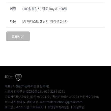
이전
(100일챌린지) 힐토 Day 81~90일
다음
[AI 아티스트 챌린지] 마이륜 2주차
목록보기
따능
대표 : 최창현(따능이-따뜻한 능력자)
서울시 강남구 선릉로92길 28 / 010-3236-5271
사업자등록번호확인:898-75-00477
/ 통신판매업신고:2024-인천서구-0398
비즈니스 협의 및 강의 요청 : warmtalentschool@gmail.com
호스팅 : 코스모스팜 소프트웨어 ㅣ
개인정보처리방침
ㅣ
이용약관