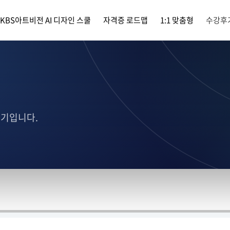
KBS아트비전 AI 디자인 스쿨
자격증 로드맵
1:1 맞춤형
수강후
후기입니다.