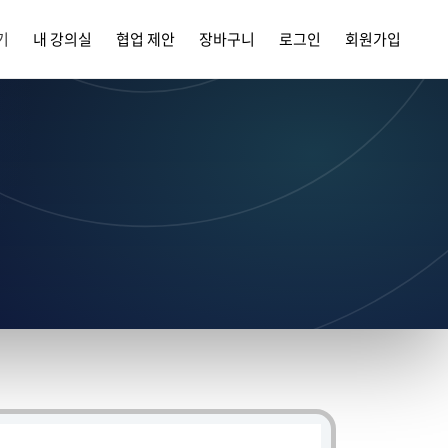
기
내 강의실
협업 제안
장바구니
로그인
회원가입