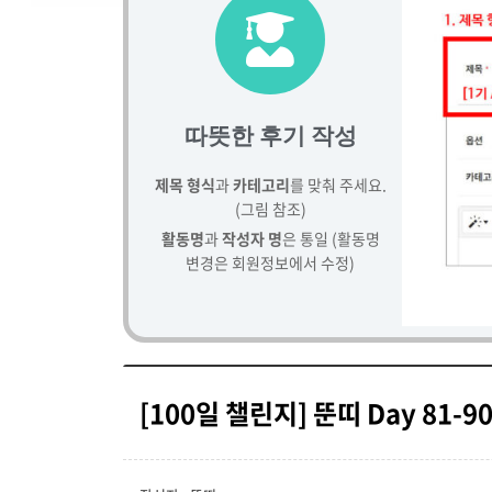
따뜻한 후기 작성
제목 형식
과
카테고리
를 맞춰 주세요.
(그림 참조)
활동명
과
작성자 명
은 통일 (활동명
변경은 회원정보에서 수정)
[100일 챌린지] 뚠띠 Day 81-9