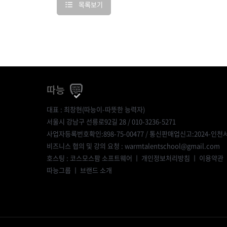
목록보기
따능
대표 : 최창현(따능이-따뜻한 능력자)
서울시 강남구 선릉로92길 28 / 010-3236-5271
사업자등록번호확인:898-75-00477
/ 통신판매업신고:2024-인천서
비즈니스 협의 및 강의 요청 : warmtalentschool@gmail.com
호스팅 : 코스모스팜 소프트웨어 ㅣ
개인정보처리방침
ㅣ
이용약관
따능그룹
ㅣ
브랜드 소개