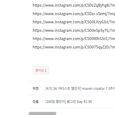
https://www.instagram.com/p/C5DzZqByhgB/?i
https://www.instagram.com/p/C5Dzr-xSemj/?im
https://www.instagram.com/p/C5D0LXzyGbz/?i
https://www.instagram.com/p/C5D0eSpSy7G/?i
https://www.instagram.com/p/C5D0t0hS3cC/?i
https://www.instagram.com/p/C5D075qyZ2D/?i
좋아요
1
이전
[4기] [AI 아티스트 챌린지] maven creator 7 3
다음
[100일 챌린지] 봄그린 Day 81-90