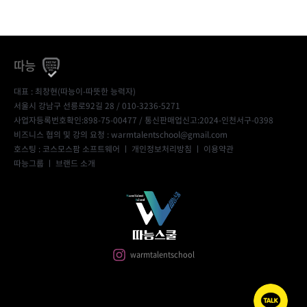
따능
대표 : 최창현(따능이-따뜻한 능력자)
서울시 강남구 선릉로92길 28 / 010-3236-5271
사업자등록번호확인:898-75-00477
/ 통신판매업신고:2024-인천서구-0398
비즈니스 협의 및 강의 요청 : warmtalentschool@gmail.com
호스팅 : 코스모스팜 소프트웨어 ㅣ
개인정보처리방침
ㅣ
이용약관
따능그룹
ㅣ
브랜드 소개
warmtalentschool