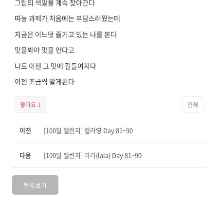
그림의 색깔을 계속 찾아간다
따능 과제가 처음에는 부담스러웠는데
지금은 어느덧 즐기고 있는 나를 본다
맛을봐야 맛을 안다고
나도 이젠 그 맛에 길들여지다
이젠 조금씩 알게된다
좋아요
1
인쇄
이전
[100일 챌린지] 컬러영 Day 81~90
다음
[100일 챌린지] 라라(lala) Day 81~90
목록보기