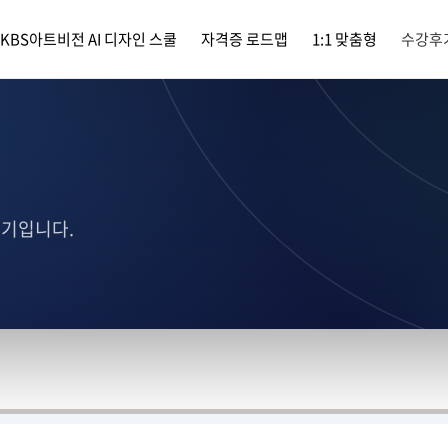
KBS아트비전 AI 디자인 스쿨
자격증 로드맵
1:1 맞춤형
수강후
후기입니다.