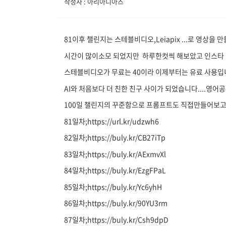
작성자 : 아리아디아즈
81이후 챌린지는 스테블비디오,Leiapix ...로 영상을
시간이 많이소모 되었지만 하루한컷씩 해보았고 인스타 업
스테블비디오가 무료는 40이라 이제부터는 유료 사용입
AI와 처음보다 더 친한 친구 사이가 되었습니다....영
100일 챌린지의 꾸준함으로 프롬프트도 직접만들어보고
81일차;https://url.kr/udzwh6
82일차;https://buly.kr/CB27iTp
83일차;https://buly.kr/AExmvXl
84일차;https://buly.kr/EzgFPaL
85일차;https://buly.kr/Yc6yhH
86일차;https://buly.kr/90YU3rm
87일차;https://buly.kr/Csh9dpD