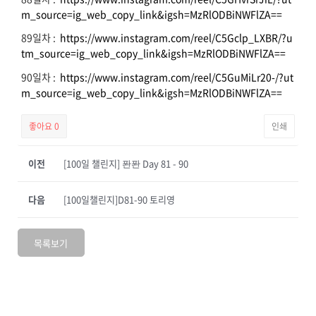
m_source=ig_web_copy_link&igsh=MzRlODBiNWFlZA==
89일차 :
https://www.instagram.com/reel/C5Gclp_LXBR/?u
tm_source=ig_web_copy_link&igsh=MzRlODBiNWFlZA==
90일차 :
https://www.instagram.com/reel/C5GuMiLr20-/?ut
m_source=ig_web_copy_link&igsh=MzRlODBiNWFlZA==
좋아요
0
인쇄
이전
[100일 챌린지] 퐌퐌 Day 81 - 90
다음
[100일챌린지]D81-90 토리영
목록보기