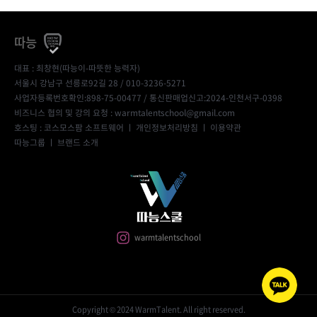
따능
대표 : 최창현(따능이-따뜻한 능력자)
서울시 강남구 선릉로92길 28 / 010-3236-5271
사업자등록번호확인:898-75-00477
/ 통신판매업신고:2024-인천서구-0398
비즈니스 협의 및 강의 요청 : warmtalentschool@gmail.com
호스팅 : 코스모스팜 소프트웨어 ㅣ
개인정보처리방침
ㅣ
이용약관
따능그룹
ㅣ
브랜드 소개
warmtalentschool
Copyright © 2024 WarmTalent. All right reserved.