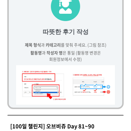
따뜻한 후기 작성
제목 형식
과
카테고리
를 맞춰 주세요. (그림 참조)
활동명
과
작성자 명
은 통일 (활동명 변경은
회원정보에서 수정)
[100일 챌린지] 오브비쥬 Day 81~90