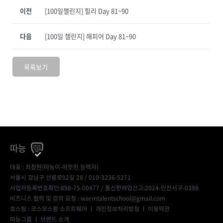
이전
[100일챌린지] 힐리 Day 81~90
다음
[100일 챌린지] 해피어 Day 81~90
목록보기
따능
대표 : 최창현(따능이-따뜻한 능력자)
서울시 강남구 선릉로92길 28 / 010-3236-5271
사업자등록번호확인:898-75-00477
/ 통신판매업신고:2024-인천서구-0398
비즈니스 협의 및 강의 요청 : warmtalentschool@gmail.com
호스팅 : 코스모스팜 소프트웨어 ㅣ
개인정보처리방침
ㅣ
이용약관
따능그룹
ㅣ
브랜드 소개