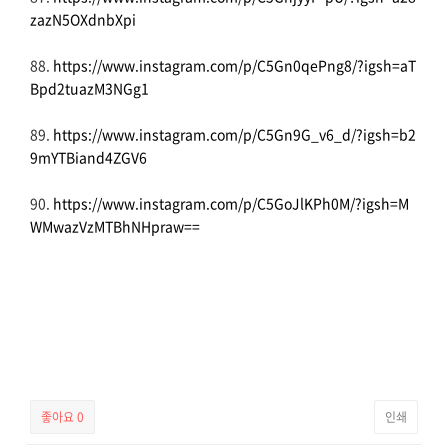
zazN5OXdnbXpi
88.
https://www.instagram.com/p/C5Gn0qePng8/?igsh=aT
Bpd2tuazM3NGg1
89.
https://www.instagram.com/p/C5Gn9G_v6_d/?igsh=b2
9mYTBiand4ZGV6
90.
https://www.instagram.com/p/C5GoJlKPh0M/?igsh=M
WMwazVzMTBhNHpraw==
좋아요
0
인쇄