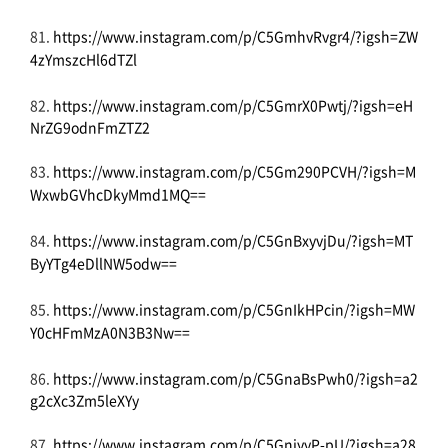
81.
https://www.instagram.com/p/C5GmhvRvgr4/?igsh=ZW
4zYmszcHl6dTZl
82.
https://www.instagram.com/p/C5GmrX0Pwtj/?igsh=eH
NrZG9odnFmZTZ2
83.
https://www.instagram.com/p/C5Gm290PCVH/?igsh=M
WxwbGVhcDkyMmd1MQ==
84.
https://www.instagram.com/p/C5GnBxyvjDu/?igsh=MT
ByYTg4eDllNW5odw==
85.
https://www.instagram.com/p/C5GnIkHPcin/?igsh=MW
Y0cHFmMzA0N3B3Nw==
86.
https://www.instagram.com/p/C5GnaBsPwh0/?igsh=a2
g2cXc3Zm5leXYy
87.
https://www.instagram.com/p/C5GnjyyP-pU/?igsh=a28