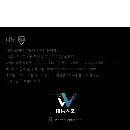
따능
대표 : 최창현(따능이-따뜻한 능력자)
서울시 강남구 선릉로92길 28 / 010-3236-5271
사업자등록번호확인:898-75-00477
/ 통신판매업신고:2024-인천서구-0398
비즈니스 협의 및 강의 요청 : warmtalentschool@gmail.com
호스팅 : 코스모스팜 소프트웨어 ㅣ
개인정보처리방침
ㅣ
이용약관
따능그룹
ㅣ
브랜드 소개
warmtalentschool