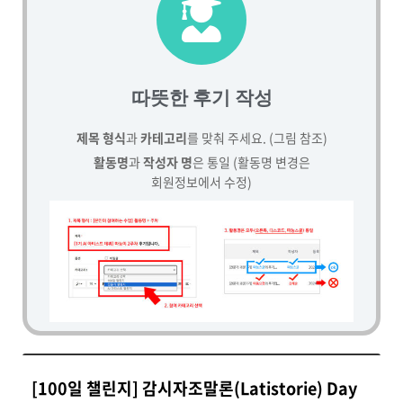
따뜻한 후기 작성
제목 형식
과
카테고리
를 맞춰 주세요. (그림 참조)
활동명
과
작성자 명
은 통일 (활동명 변경은
회원정보에서 수정)
[100일 챌린지] 감시자조말론(Latistorie) Day