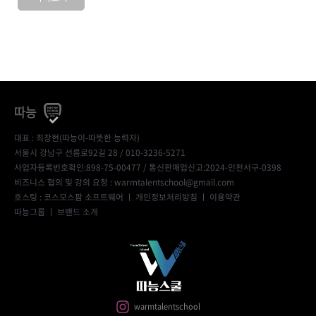
따능
대표 : 최창현(따능이-따뜻한 능력자)
서울시 강남구 선릉로92길 28 / 010-3236-5271
사업자등록번호확인:898-75-00477
/ 통신판매업신고:2024-인천서구-0398
비즈니스 협의 및 강의 요청 : warmtalentschool@gmail.com
호스팅 : 코스모스팜 소프트웨어 ㅣ
개인정보처리방침
ㅣ
이용약관
따능그룹
ㅣ
브랜드 소개
warmtalentschool