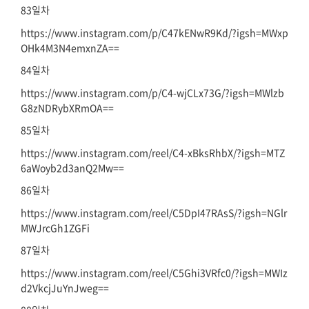
83일차
https://www.instagram.com/p/C47kENwR9Kd/?igsh=MWxp
OHk4M3N4emxnZA==
84일차
https://www.instagram.com/p/C4-wjCLx73G/?igsh=MWlzb
G8zNDRybXRmOA==
85일차
https://www.instagram.com/reel/C4-xBksRhbX/?igsh=MTZ
6aWoyb2d3anQ2Mw==
86일차
https://www.instagram.com/reel/C5DpI47RAsS/?igsh=NGlr
MWJrcGh1ZGFi
87일차
https://www.instagram.com/reel/C5Ghi3VRfc0/?igsh=MWIz
d2VkcjJuYnJweg==