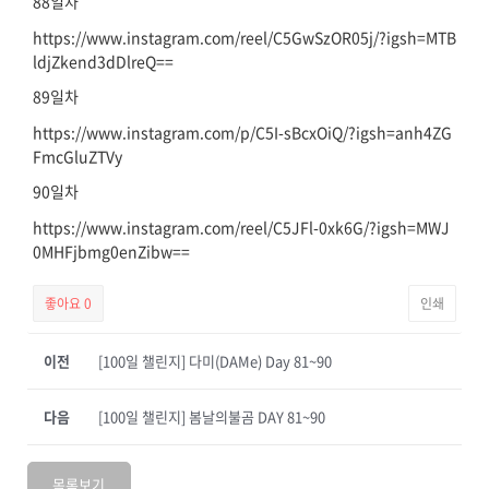
88일차
https://www.instagram.com/reel/C5GwSzOR05j/?igsh=MTB
ldjZkend3dDlreQ==
89일차
https://www.instagram.com/p/C5I-sBcxOiQ/?igsh=anh4ZG
FmcGluZTVy
90일차
https://www.instagram.com/reel/C5JFl-0xk6G/?igsh=MWJ
0MHFjbmg0enZibw==
좋아요
0
인쇄
이전
[100일 챌린지] 다미(DAMe) Day 81~90
다음
[100일 챌린지] 봄날의불곰 DAY 81~90
목록보기