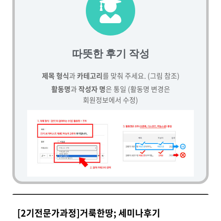
따뜻한 후기 작성
제목 형식
과
카테고리
를 맞춰 주세요. (그림 참조)
활동명
과
작성자 명
은 통일 (활동명 변경은
회원정보에서 수정)
[2기전문가과정]거룩한땅; 세미나후기