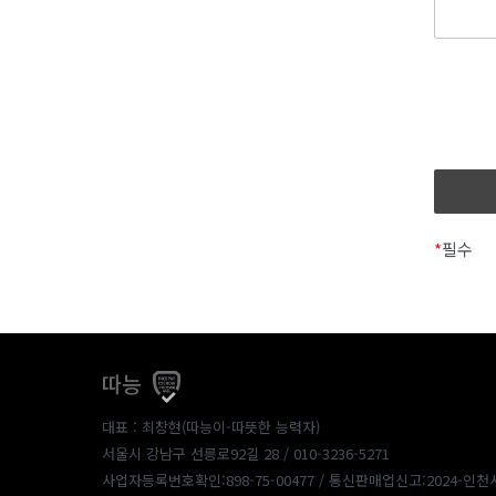
*
필수
따능
대표 : 최창현(따능이-따뜻한 능력자)
서울시 강남구 선릉로92길 28 / 010-3236-5271
사업자등록번호확인:898-75-00477
/ 통신판매업신고:2024-인천서