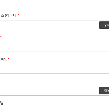
소 (아이디)
*
중
*
 확인
*
중
램