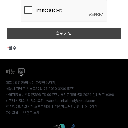
*
필수
따능
대표 : 최창현(따능이-따뜻한 능력자)
서울시 강남구 선릉로92길 28 / 010-3236-5271
사업자등록번호확인:898-75-00477
/ 통신판매업신고:2024-인천서구-0398
비즈니스 협의 및 강의 요청 : warmtalentschool@gmail.com
호스팅 : 코스모스팜 소프트웨어 ㅣ
개인정보처리방침
ㅣ
이용약관
따능그룹
ㅣ
브랜드 소개