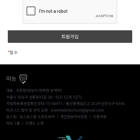
*
필수
따능
대표 : 최창현(따능이-따뜻한 능력자)
서울시 강남구 선릉로92길 28 / 010-3236-5271
사업자등록번호확인:898-75-00477
/ 통신판매업신고:2024-인천서구-0398
비즈니스 협의 및 강의 요청 : warmtalentschool@gmail.com
호스팅 : 코스모스팜 소프트웨어 ㅣ
개인정보처리방침
ㅣ
이용약관
따능그룹
ㅣ
브랜드 소개