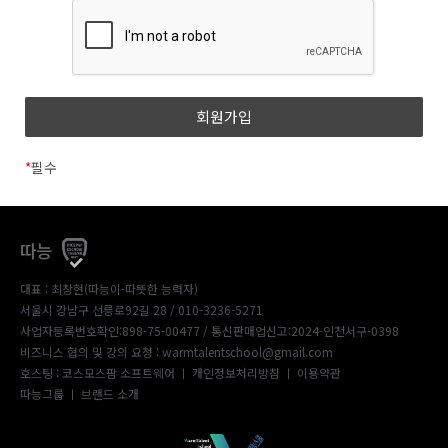
*
필수
따능
대표 : 최창현(따능이-따뜻한 능력자)
서울시 강남구 선릉로92길 28 / 010-3236-5271
사업자등록번호확인:898-75-00477
/ 통신판매업신고:2024-인천서구-0398
비즈니스 협의 및 강의 요청 : warmtalentschool@gmail.com
호스팅 : 코스모스팜 소프트웨어 ㅣ
개인정보처리방침
ㅣ
이용약관
따능그룹
ㅣ
브랜드 소개