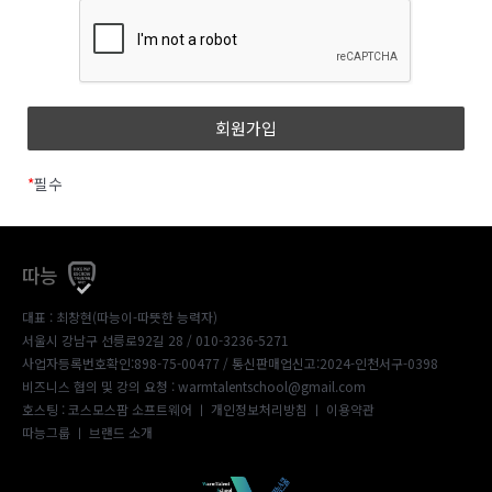
*
필수
따능
대표 : 최창현(따능이-따뜻한 능력자)
서울시 강남구 선릉로92길 28 / 010-3236-5271
사업자등록번호확인:898-75-00477
/ 통신판매업신고:2024-인천서구-0398
비즈니스 협의 및 강의 요청 : warmtalentschool@gmail.com
호스팅 : 코스모스팜 소프트웨어 ㅣ
개인정보처리방침
ㅣ
이용약관
따능그룹
ㅣ
브랜드 소개