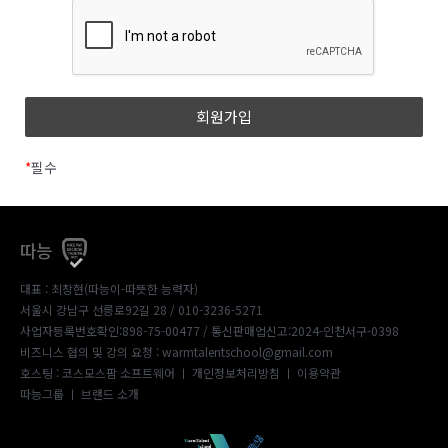
*
필수
따능
대표 : 최창현(따능이-따뜻한 능력자)
서울시 강남구 선릉로92길 28 / 010-3236-5271
사업자등록번호확인:898-75-00477
/ 통신판매업신고:2024-인천서구-0398
비즈니스 협의 및 강의 요청 : warmtalentschool@gmail.com
호스팅 : 코스모스팜 소프트웨어 ㅣ
개인정보처리방침
ㅣ
이용약관
따능그룹
ㅣ
브랜드 소개