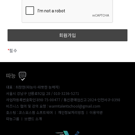
*
필수
따능
대표 : 최창현(따능이-따뜻한 능력자)
서울시 강남구 선릉로92길 28 / 010-3236-5271
사업자등록번호확인:898-75-00477
/ 통신판매업신고:2024-인천서구-0398
비즈니스 협의 및 강의 요청 : warmtalentschool@gmail.com
호스팅 : 코스모스팜 소프트웨어 ㅣ
개인정보처리방침
ㅣ
이용약관
따능그룹
ㅣ
브랜드 소개