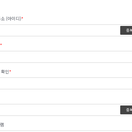
소 (아이디)
*
중
*
 확인
*
중
램