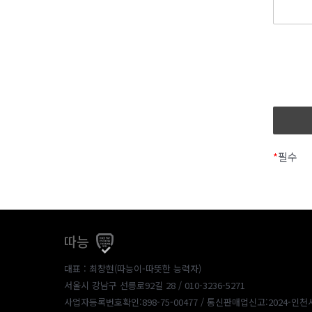
*
필수
따능
대표 : 최창현(따능이-따뜻한 능력자)
서울시 강남구 선릉로92길 28 / 010-3236-5271
사업자등록번호확인:898-75-00477
/ 통신판매업신고:2024-인천서