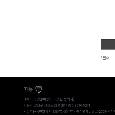
*
필수
따능
대표 : 최창현(따능이-따뜻한 능력자)
서울시 강남구 선릉로92길 28 / 010-3236-5271
사업자등록번호확인:898-75-00477
/ 통신판매업신고:2024-인천서