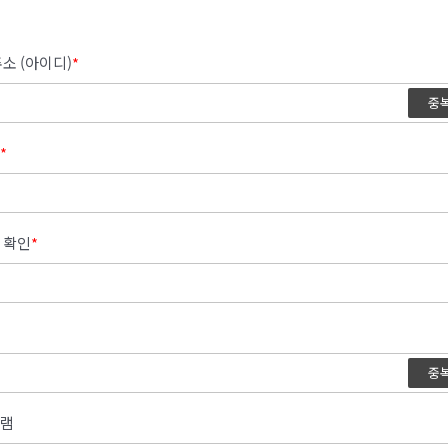
소 (아이디)
*
중
*
 확인
*
중
램