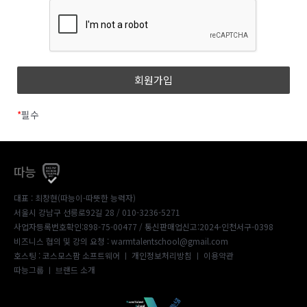
*
필수
따능
대표 : 최창현(따능이-따뜻한 능력자)
서울시 강남구 선릉로92길 28 / 010-3236-5271
사업자등록번호확인:898-75-00477
/ 통신판매업신고:2024-인천서구-0398
비즈니스 협의 및 강의 요청 : warmtalentschool@gmail.com
호스팅 : 코스모스팜 소프트웨어 ㅣ
개인정보처리방침
ㅣ
이용약관
따능그룹
ㅣ
브랜드 소개