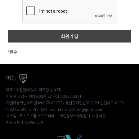
*
필수
따능
대표 : 최창현(따능이-따뜻한 능력자)
서울시 강남구 선릉로92길 28 / 010-3236-5271
사업자등록번호확인:898-75-00477
/ 통신판매업신고:2024-인천서구-0398
비즈니스 협의 및 강의 요청 : warmtalentschool@gmail.com
호스팅 : 코스모스팜 소프트웨어 ㅣ
개인정보처리방침
ㅣ
이용약관
따능그룹
ㅣ
브랜드 소개