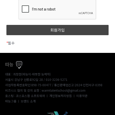
*
필수
따능
대표 : 최창현(따능이-따뜻한 능력자)
서울시 강남구 선릉로92길 28 / 010-3236-5271
사업자등록번호확인:898-75-00477
/ 통신판매업신고:2024-인천서구-0398
비즈니스 협의 및 강의 요청 : warmtalentschool@gmail.com
호스팅 : 코스모스팜 소프트웨어 ㅣ
개인정보처리방침
ㅣ
이용약관
따능그룹
ㅣ
브랜드 소개