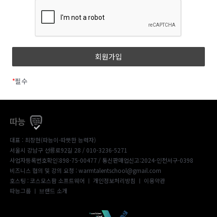
*
필수
따능
대표 : 최창현(따능이-따뜻한 능력자)
서울시 강남구 선릉로92길 28 / 010-3236-5271
사업자등록번호확인:898-75-00477
/ 통신판매업신고:2024-인천서구-0398
비즈니스 협의 및 강의 요청 : warmtalentschool@gmail.com
호스팅 : 코스모스팜 소프트웨어 ㅣ
개인정보처리방침
ㅣ
이용약관
따능그룹
ㅣ
브랜드 소개