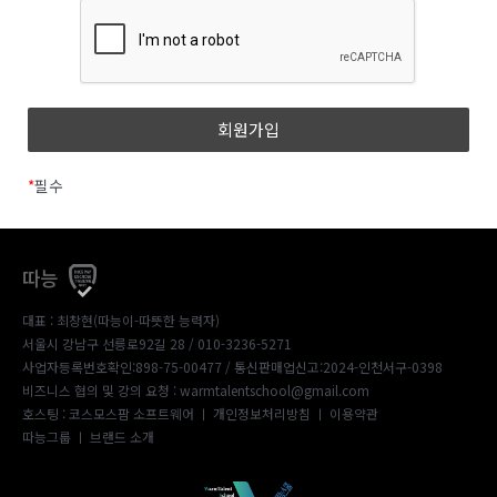
*
필수
따능
대표 : 최창현(따능이-따뜻한 능력자)
서울시 강남구 선릉로92길 28 / 010-3236-5271
사업자등록번호확인:898-75-00477
/ 통신판매업신고:2024-인천서구-0398
비즈니스 협의 및 강의 요청 : warmtalentschool@gmail.com
호스팅 : 코스모스팜 소프트웨어 ㅣ
개인정보처리방침
ㅣ
이용약관
따능그룹
ㅣ
브랜드 소개