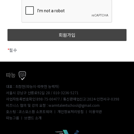
*
필수
따능
대표 : 최창현(따능이-따뜻한 능력자)
서울시 강남구 선릉로92길 28 / 010-3236-5271
사업자등록번호확인:898-75-00477
/ 통신판매업신고:2024-인천서구-0398
비즈니스 협의 및 강의 요청 : warmtalentschool@gmail.com
호스팅 : 코스모스팜 소프트웨어 ㅣ
개인정보처리방침
ㅣ
이용약관
따능그룹
ㅣ
브랜드 소개