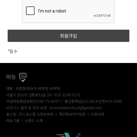
*
필수
따능
대표 : 최창현(따능이-따뜻한 능력자)
서울시 강남구 선릉로92길 28 / 010-3236-5271
사업자등록번호확인:898-75-00477
/ 통신판매업신고:2024-인천서구-0398
비즈니스 협의 및 강의 요청 : warmtalentschool@gmail.com
호스팅 : 코스모스팜 소프트웨어 ㅣ
개인정보처리방침
ㅣ
이용약관
따능그룹
ㅣ
브랜드 소개