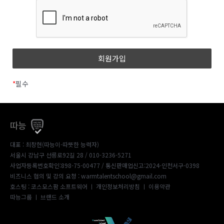
*
필수
따능
대표 : 최창현(따능이-따뜻한 능력자)
서울시 강남구 선릉로92길 28 / 010-3236-5271
사업자등록번호확인:898-75-00477
/ 통신판매업신고:2024-인천서구-0398
비즈니스 협의 및 강의 요청 : warmtalentschool@gmail.com
호스팅 : 코스모스팜 소프트웨어 ㅣ
개인정보처리방침
ㅣ
이용약관
따능그룹
ㅣ
브랜드 소개