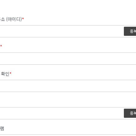
소 (아이디)
*
중
*
 확인
*
중
램