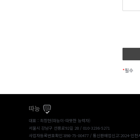
*
필수
따능
대표 : 최창현(따능이-따뜻한 능력자)
서울시 강남구 선릉로92길 28 / 010-3236-5271
사업자등록번호확인:898-75-00477
/ 통신판매업신고:2024-인천서