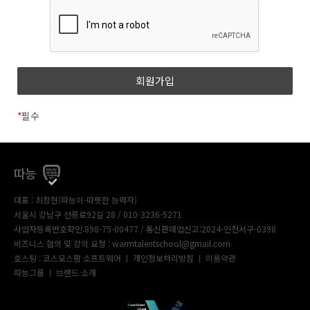
*
필수
따능
대표 : 최창현(따능이-따뜻한 능력자)
서울시 강남구 선릉로92길 28 / 010-3236-5271
사업자등록번호확인:898-75-00477
/ 통신판매업신고:2024-인천서구-0398
비즈니스 협의 및 강의 요청 : warmtalentschool@gmail.com
호스팅 : 코스모스팜 소프트웨어 ㅣ
개인정보처리방침
ㅣ
이용약관
따능그룹
ㅣ
브랜드 소개