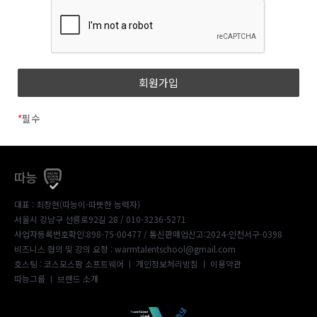
*
필수
따능
대표 : 최창현(따능이-따뜻한 능력자)
서울시 강남구 선릉로92길 28 / 010-3236-5271
사업자등록번호확인:898-75-00477
/ 통신판매업신고:2024-인천서구-0398
비즈니스 협의 및 강의 요청 : warmtalentschool@gmail.com
호스팅 : 코스모스팜 소프트웨어 ㅣ
개인정보처리방침
ㅣ
이용약관
따능그룹
ㅣ
브랜드 소개