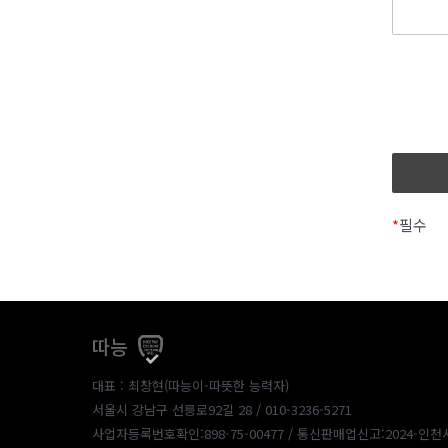
*
필수
따능
대표 : 최창현(따능이-따뜻한 능력자)
서울시 강남구 선릉로92길 28 / 010-3236-5271
사업자등록번호확인:898-75-00477
/ 통신판매업신고:2024-인천서