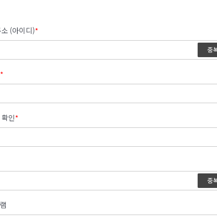
소 (아이디)
*
중
*
 확인
*
중
램