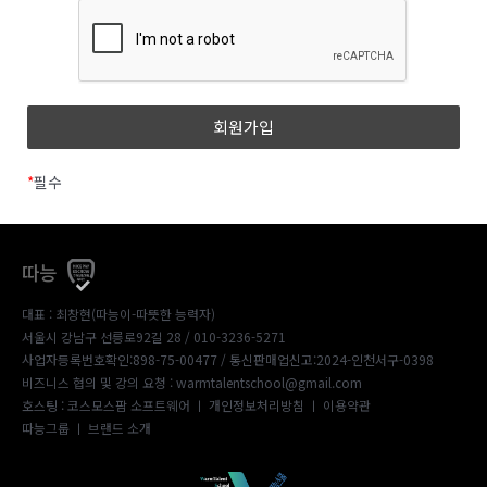
*
필수
따능
대표 : 최창현(따능이-따뜻한 능력자)
서울시 강남구 선릉로92길 28 / 010-3236-5271
사업자등록번호확인:898-75-00477
/ 통신판매업신고:2024-인천서구-0398
비즈니스 협의 및 강의 요청 : warmtalentschool@gmail.com
호스팅 : 코스모스팜 소프트웨어 ㅣ
개인정보처리방침
ㅣ
이용약관
따능그룹
ㅣ
브랜드 소개