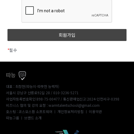
*
필수
따능
대표 : 최창현(따능이-따뜻한 능력자)
서울시 강남구 선릉로92길 28 / 010-3236-5271
사업자등록번호확인:898-75-00477
/ 통신판매업신고:2024-인천서구-0398
비즈니스 협의 및 강의 요청 : warmtalentschool@gmail.com
호스팅 : 코스모스팜 소프트웨어 ㅣ
개인정보처리방침
ㅣ
이용약관
따능그룹
ㅣ
브랜드 소개