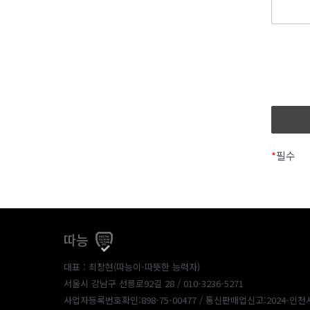
*
필수
따능
대표 : 최창현(따능이-따뜻한 능력자)
서울시 강남구 선릉로92길 28 / 010-3236-5271
사업자등록번호확인:898-75-00477
/ 통신판매업신고:2024-인천서