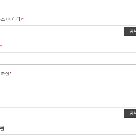
소 (아이디)
*
중
*
 확인
*
중
램