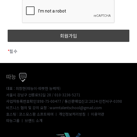
*
필수
따능
대표 : 최창현(따능이-따뜻한 능력자)
서울시 강남구 선릉로92길 28 / 010-3236-5271
사업자등록번호확인:898-75-00477
/ 통신판매업신고:2024-인천서구-0398
비즈니스 협의 및 강의 요청 : warmtalentschool@gmail.com
호스팅 : 코스모스팜 소프트웨어 ㅣ
개인정보처리방침
ㅣ
이용약관
따능그룹
ㅣ
브랜드 소개