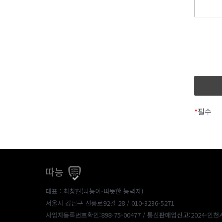
*
필수
따능
대표 : 최창현(따능이-따뜻한 능력자)
서울시 강남구 선릉로92길 28 / 010-3236-5271
사업자등록번호확인:898-75-00477
/ 통신판매업신고:2024-인천서