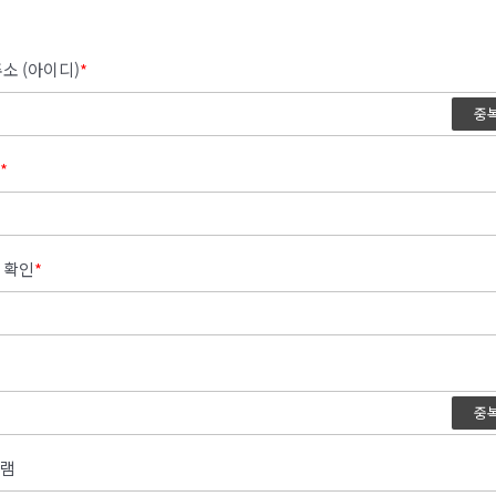
소 (아이디)
*
중
*
 확인
*
중
램