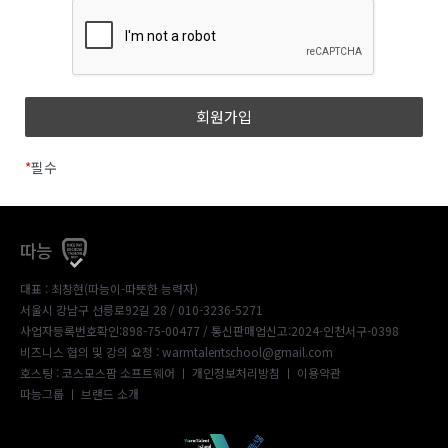
*
필수
따능
대표 : 최창현(따능이-따뜻한 능력자)
서울시 강남구 선릉로92길 28 / 010-3236-5271
사업자등록번호확인:898-75-00477
/ 통신판매업신고:2024-인천서구-0398
비즈니스 협의 및 강의 요청 : warmtalentschool@gmail.com
호스팅 : 코스모스팜 소프트웨어 ㅣ
개인정보처리방침
ㅣ
이용약관
따능그룹
ㅣ
브랜드 소개