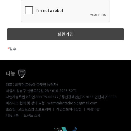
*
필수
따능
대표 : 최창현(따능이-따뜻한 능력자)
서울시 강남구 선릉로92길 28 / 010-3236-5271
사업자등록번호확인:898-75-00477
/ 통신판매업신고:2024-인천서구-0398
비즈니스 협의 및 강의 요청 : warmtalentschool@gmail.com
호스팅 : 코스모스팜 소프트웨어 ㅣ
개인정보처리방침
ㅣ
이용약관
따능그룹
ㅣ
브랜드 소개