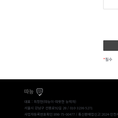
*
필수
따능
대표 : 최창현(따능이-따뜻한 능력자)
서울시 강남구 선릉로92길 28 / 010-3236-5271
사업자등록번호확인:898-75-00477
/ 통신판매업신고:2024-인천서