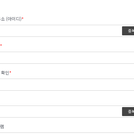
소 (아이디)
*
중
*
 확인
*
중
램