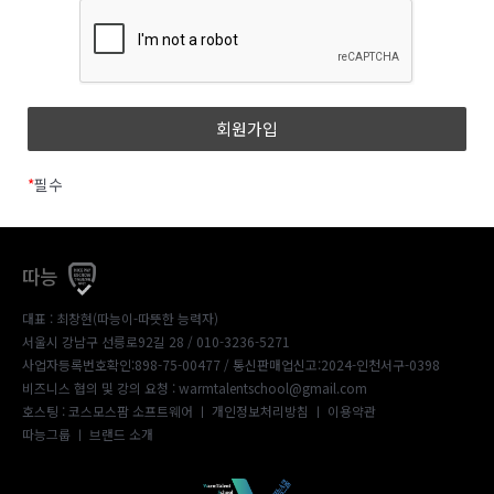
*
필수
따능
대표 : 최창현(따능이-따뜻한 능력자)
서울시 강남구 선릉로92길 28 / 010-3236-5271
사업자등록번호확인:898-75-00477
/ 통신판매업신고:2024-인천서구-0398
비즈니스 협의 및 강의 요청 : warmtalentschool@gmail.com
호스팅 : 코스모스팜 소프트웨어 ㅣ
개인정보처리방침
ㅣ
이용약관
따능그룹
ㅣ
브랜드 소개