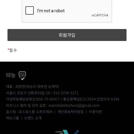
*
필수
따능
대표 : 최창현(따능이-따뜻한 능력자)
서울시 강남구 선릉로92길 28 / 010-3236-5271
사업자등록번호확인:898-75-00477
/ 통신판매업신고:2024-인천서구-0398
비즈니스 협의 및 강의 요청 : warmtalentschool@gmail.com
호스팅 : 코스모스팜 소프트웨어 ㅣ
개인정보처리방침
ㅣ
이용약관
따능그룹
ㅣ
브랜드 소개